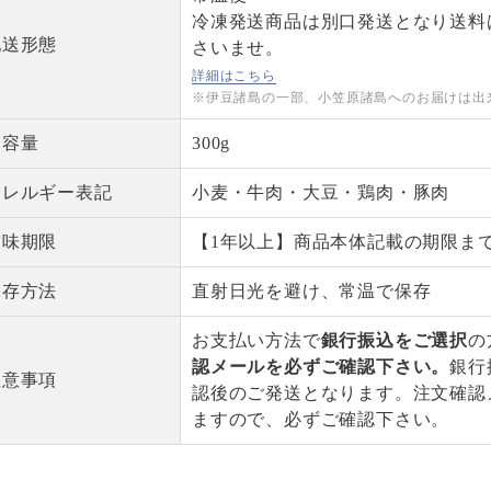
冷凍発送商品は別口発送となり送料
配送形態
さいませ。
詳細はこちら
※伊豆諸島の一部、小笠原諸島へのお届けは出
内容量
300g
アレルギー表記
小麦・牛肉・大豆・鶏肉・豚肉
賞味期限
【1年以上】商品本体記載の期限ま
保存方法
直射日光を避け、常温で保存
お支払い方法で
銀行振込をご選択
の
認メールを必ずご確認下さい。
銀行
注意事項
認後のご発送となります。注文確認
ますので、必ずご確認下さい。