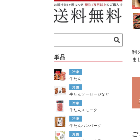
利
単品
ま
牛たん
牛たんソーセージなど
牛たんスモーク
牛たんハンバーグ
ご