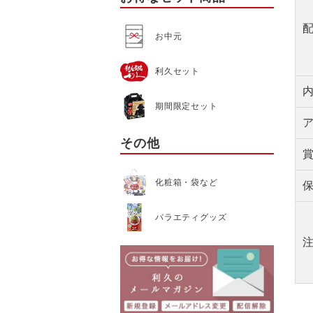
お中元
利久セット
期間限定セット
その他
化粧箱・袋など
バラエティグッズ