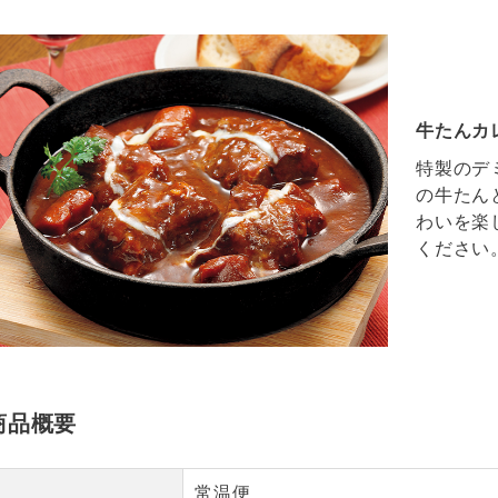
牛たんカ
特製のデ
の牛たん
わいを楽
ください
商品概要
常温便