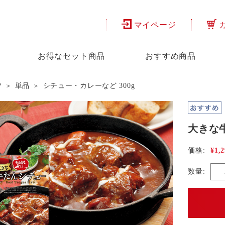
マイページ
お得なセット商品
おすすめ商品
P
単品
シチュー・カレーなど 300g
大きな
¥1,
価格:
数量: