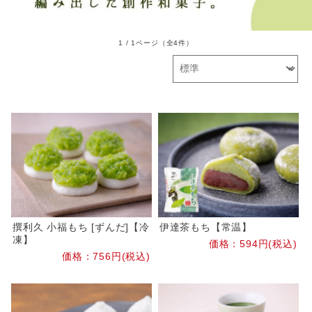
1 / 1ページ
（全4件）
撰利久 小福もち [ずんだ]【冷
伊達茶もち【常温】
凍】
価格：594円(税込)
価格：756円(税込)