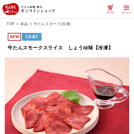
TOP
>
単品
>
牛たんスモーク[冷凍]
NEW
【冷凍】
牛たんスモークスライス しょうゆ味【冷凍】