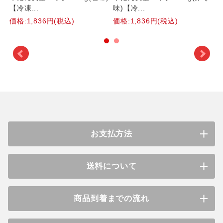
【冷凍...
味)【冷...
価格:1,836円(税込)
価格:1,836円(税込)
価
お支払方法
送料について
商品到着までの流れ