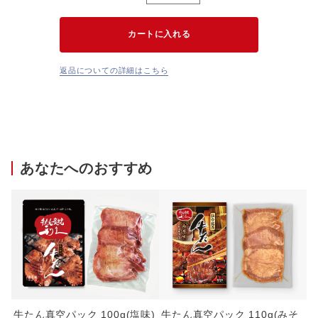
返品についての詳細はこちら
あなたへのおすすめ
冷
牛たん真空パック 100g(塩味)
牛たん真空パック 110g(みそ