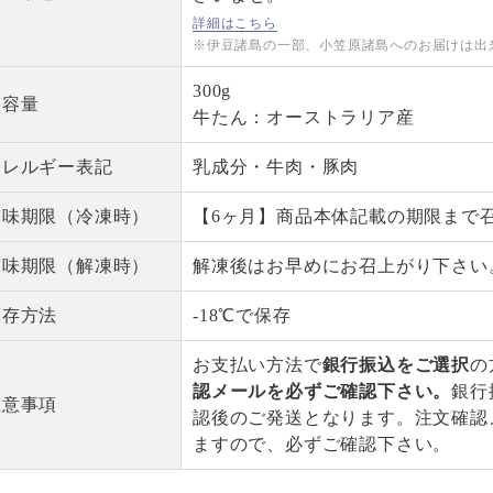
詳細はこちら
※伊豆諸島の一部、小笠原諸島へのお届けは出
300g
内容量
牛たん：オーストラリア産
アレルギー表記
乳成分・牛肉・豚肉
賞味期限（冷凍時）
【6ヶ月】商品本体記載の期限まで
賞味期限（解凍時）
解凍後はお早めにお召上がり下さい
保存方法
-18℃で保存
お支払い方法で
銀行振込をご選択
の
認メールを必ずご確認下さい。
銀行
注意事項
認後のご発送となります。注文確認
ますので、必ずご確認下さい。