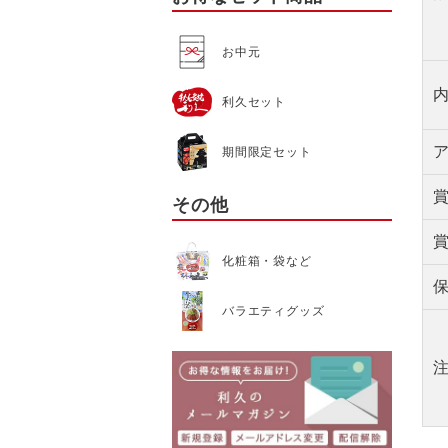
お中元
利久セット
期間限定セット
その他
化粧箱・袋など
バラエティグッズ