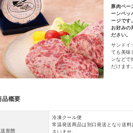
豚肉ベー
ーンペッ
ージです
お好みの
ださい。
サンドイ
ても美味
ンなどで
だけます
商品概要
冷凍クール便
常温発送商品は別口発送となり送料
配送形態
さいませ。