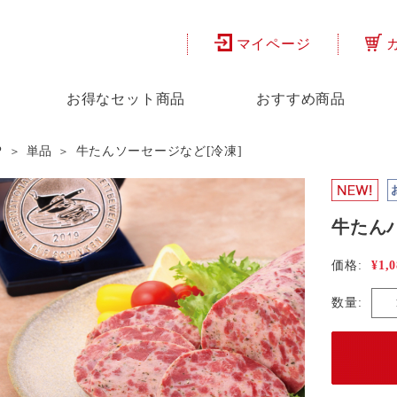
マイページ
お得なセット商品
おすすめ商品
P
単品
牛たんソーセージなど[冷凍]
牛たん
¥1,
価格:
数量: